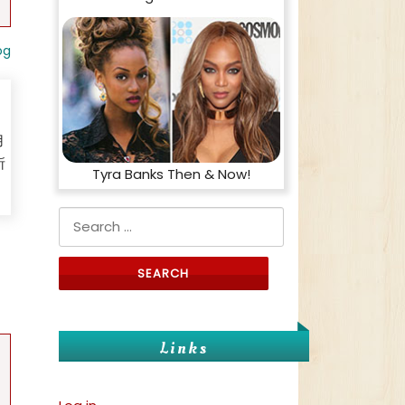
og
用
所
Tyra Banks Then & Now!
Search for:
Links