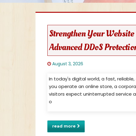
Strengthen Your Website 
Advanced DDoS Protectio
August 3, 2026
In today's digital world, a fast, reliab
you operate an online store, a corpora
visitors expect uninterrupted service a
o
read more