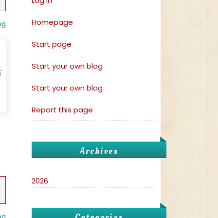
Log in
Homepage
og
Start page
Start your own blog
古
Start your own blog
Report this page
Archives
2026
Categories
og