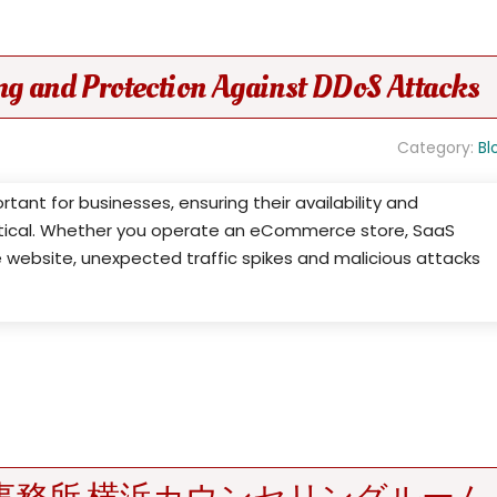
ng and Protection Against DDoS Attacks
Category:
Bl
ant for businesses, ensuring their availability and
tical. Whether you operate an eCommerce store, SaaS
e website, unexpected traffic spikes and malicious attacks