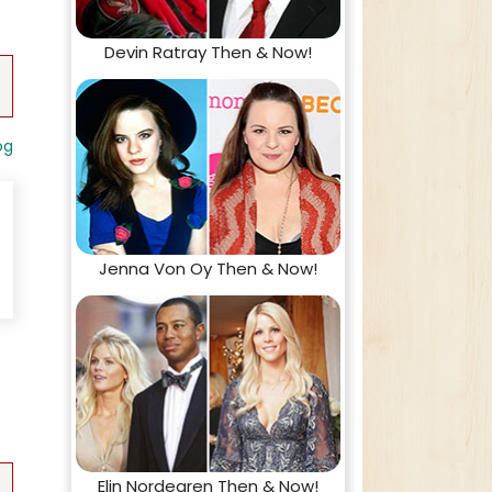
Devin Ratray Then & Now!
og
Jenna Von Oy Then & Now!
Elin Nordegren Then & Now!