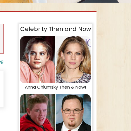
Celebrity Then and Now
og
Anna Chlumsky Then & Now!